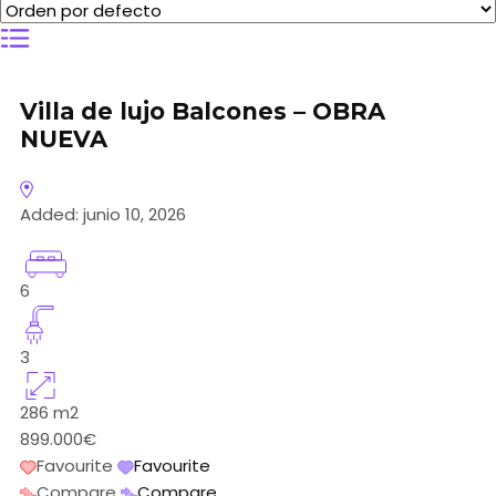
Villa de lujo Balcones – OBRA
NUEVA
Added:
junio 10, 2026
6
3
286
m2
899.000€
Favourite
Favourite
Compare
Compare