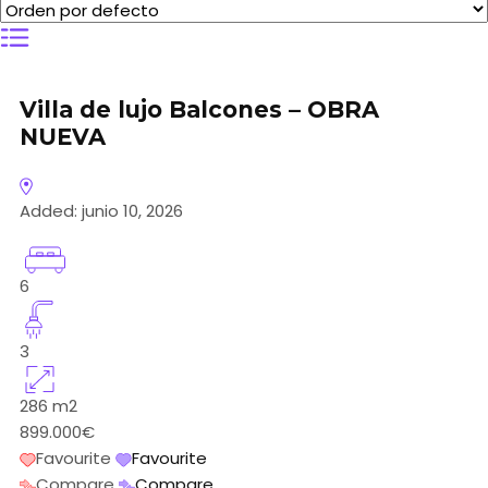
Villa de lujo Balcones – OBRA
NUEVA
Added:
junio 10, 2026
6
3
286
m2
899.000€
Favourite
Favourite
Compare
Compare