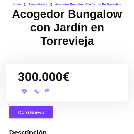
Inicio
Propiedades
Acogedor Bungalow Con Jardín En Torrevieja
Acogedor Bungalow
con Jardín en
Torrevieja
300.000€
Obra Nueva
Descripción