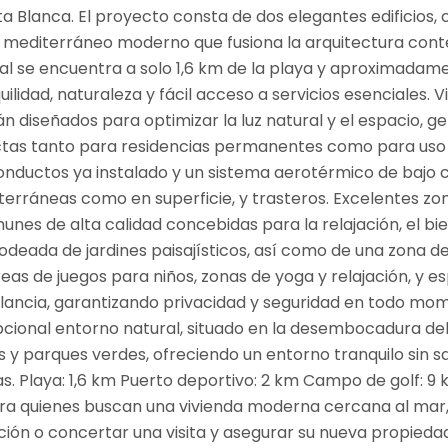
a Blanca. El proyecto consta de dos elegantes edificios, c
ilo mediterráneo moderno que fusiona la arquitectura co
ial se encuentra a solo 1,6 km de la playa y aproximadame
uilidad, naturaleza y fácil acceso a servicios esenciales. 
n diseñados para optimizar la luz natural y el espacio, g
ctas tanto para residencias permanentes como para uso 
nductos ya instalado y un sistema aerotérmico de bajo 
rráneas como en superficie, y trasteros. Excelentes zon
es de alta calidad concebidas para la relajación, el bien
 rodeada de jardines paisajísticos, así como de una zona 
eas de juegos para niños, zonas de yoga y relajación, y es
ancia, garantizando privacidad y seguridad en todo mom
cional entorno natural, situado en la desembocadura del
 y parques verdes, ofreciendo un entorno tranquilo sin s
s. Playa: 1,6 km Puerto deportivo: 2 km Campo de golf: 9 
ara quienes buscan una vivienda moderna cercana al mar,
ón o concertar una visita y asegurar su nueva propieda