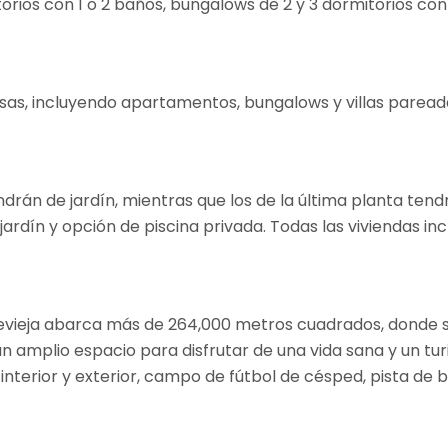
torios con 1 o 2 baños, bungalows de 2 y 3 dormitorios co
rsas, incluyendo apartamentos, bungalows y villas pareada
rán de jardín, mientras que los de la última planta tend
jardín y opción de piscina privada. Todas las viviendas in
revieja abarca más de 264,000 metros cuadrados, donde s
n amplio espacio para disfrutar de una vida sana y un tur
interior y exterior, campo de fútbol de césped, pista de b