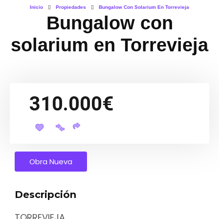
Inicio
Propiedades
Bungalow Con Solarium En Torrevieja
Bungalow con
solarium en Torrevieja
310.000€
Obra Nueva
Descripción
TORREVIEJA