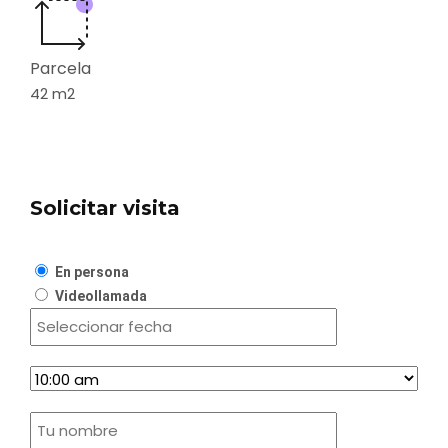
Parcela
42
m2
Solicitar visita
En persona
Videollamada