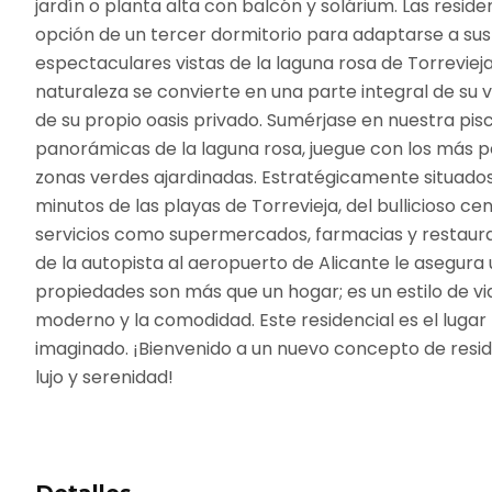
jardín o planta alta con balcón y solárium. Las resid
opción de un tercer dormitorio para adaptarse a s
espectaculares vistas de la laguna rosa de Torreviej
naturaleza se convierte en una parte integral de su 
de su propio oasis privado. Sumérjase en nuestra pisci
panorámicas de la laguna rosa, juegue con los más pe
zonas verdes ajardinadas. Estratégicamente situad
minutos de las playas de Torrevieja, del bullicioso c
servicios como supermercados, farmacias y restauran
de la autopista al aeropuerto de Alicante le asegura u
propiedades son más que un hogar; es un estilo de vi
moderno y la comodidad. Este residencial es el lugar 
imaginado. ¡Bienvenido a un nuevo concepto de resi
lujo y serenidad!