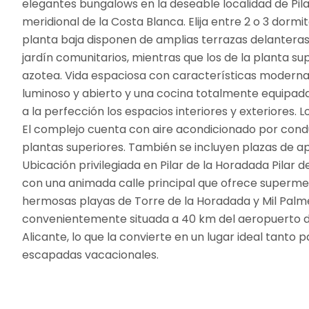
elegantes bungalows en la deseable localidad de Pila
meridional de la Costa Blanca. Elija entre 2 o 3 dorm
planta baja disponen de amplias terrazas delanteras 
jardín comunitarios, mientras que los de la planta s
azotea. Vida espaciosa con características modern
luminoso y abierto y una cocina totalmente equipa
a la perfección los espacios interiores y exteriores
El complejo cuenta con aire acondicionado por conduc
plantas superiores. También se incluyen plazas de a
Ubicación privilegiada en Pilar de la Horadada Pilar 
con una animada calle principal que ofrece supermer
hermosas playas de Torre de la Horadada y Mil Palme
convenientemente situada a 40 km del aeropuerto d
Alicante, lo que la convierte en un lugar ideal tan
escapadas vacacionales.