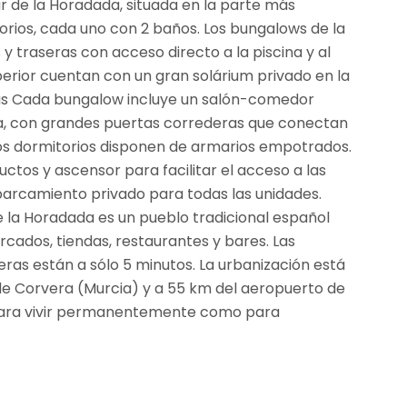
r de la Horadada, situada en la parte más
itorios, cada uno con 2 baños. Los bungalows de la
y traseras con acceso directo a la piscina y al
uperior cuentan con un gran solárium privado en la
as Cada bungalow incluye un salón-comedor
da, con grandes puertas correderas que conectan
. Los dormitorios disponen de armarios empotrados.
tos y ascensor para facilitar el acceso a las
parcamiento privado para todas las unidades.
de la Horadada es un pueblo tradicional español
cados, tiendas, restaurantes y bares. Las
ras están a sólo 5 minutos. La urbanización está
e Corvera (Murcia) y a 55 km del aeropuerto de
to para vivir permanentemente como para