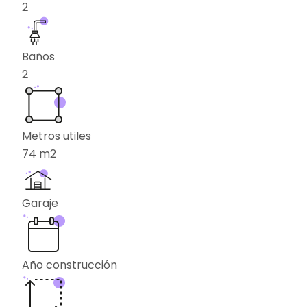
2
Baños
2
Metros utiles
74
m2
Garaje
Año construcción