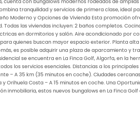
leza, cuenta con bungalows modernos rodeados de amplias
mbina tranquilidad y servicios de primera clase, ideal par
Diseño Moderno y Opciones de Vivienda Esta promoción ofr
. Todas las viviendas incluyen: 2 baños completos. Cocin
ctricas en dormitorios y salón. Aire acondicionado por c
a para quienes buscan mayor espacio exterior. Planta alta 
más, es posible adquirir una plaza de aparcamiento y tra
idencial se encuentra en La Finca Golf, Algorfa, en la he
odos los servicios esenciales. Distancias a los principal
ante – A 35 km (35 minutos en coche). Ciudades cercanas
 y Orihuela Costa – A 15 minutos en coche. Una Oportuni
ón inmobiliaria, estos nuevos bungalows en La Finca Gol