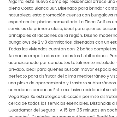
Algorfa, este nuevo complejo residencial ofrece una 
plena Costa Blanca Sur. Diseñado para brindar confor
naturaleza, esta promoción cuenta con bungalows 
espectacular piscina comunitaria. La Finca Golf es u
servicios de primera clase, ideal para quienes buscan 
principales atracciones de la región. Diseño modern
bungalows de 2 y 3 dormitorios, diseñados con un est
Todas las viviendas cuentan con: 2 baños completos.
Armarios empotrados en todas las habitaciones. Persi
acondicionado por conductos totalmente instalado. O
privado, ideal para quienes buscan mayor espacio ext
perfecto para disfrutar del clima mediterráneo y vi
una plaza de aparcamiento y trastero subterráneos c
conexiones cercanas Este exclusivo residencial se sit
Vega Baja. Su estratégica ubicación permite disfrutar
cerca de todos los servicios esenciales. Distancias a 
Guardamar del Segura – A 15 km (15 minutos en coch
en coche). Ciudades cercanas – Almoradí, Benijófar