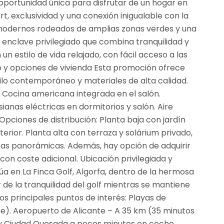
oportunidad única para disfrutar de un hogar en
t, exclusividad y una conexión inigualable con la
modernos rodeados de amplias zonas verdes y una
n enclave privilegiado que combina tranquilidad y
un estilo de vida relajado, con fácil acceso a las
o y opciones de vivienda Esta promoción ofrece
ilo contemporáneo y materiales de alta calidad.
 Cocina americana integrada en el salón.
anas eléctricas en dormitorios y salón. Aire
pciones de distribución: Planta baja con jardín
erior. Planta alta con terraza y solárium privado,
stas panorámicas. Además, hay opción de adquirir
on coste adicional. Ubicación privilegiada y
úa en La Finca Golf, Algorfa, dentro de la hermosa
 de la tranquilidad del golf mientras se mantiene
los principales puntos de interés: Playas de
e). Aeropuerto de Alicante – A 35 km (35 minutos
 y Ciudad Quesada a pocos minutos en coche.