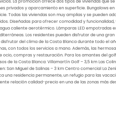
ervicios. La promoción ofrece dos tipos de viviendas que s
ines privados y aparcamiento en superficie. Bungalows en 
cie. Todas las viviendas son muy amplias y se pueden ada
uidos. Diseñadas para ofrecer comodidad y funcionalidad,
agua caliente aerotérmico. Lámparas LED empotradas en 
erráneas. Los residentes pueden disfrutar de una gran pis
ara disfrutar del clima de la Costa Blanca durante todo el
nas, con todos los servicios a mano. Además, las hermosa
e ocio, compras y restauración. Para los amantes del golf
sos de la Costa Blanca: Villamartín Golf – 3,5 km Las Co
en: San Miguel de Salinas – 3 km Centro comercial La Zen
a una residencia permanente, un refugio para las vacaci
nte relación calidad-precio en una de las zonas más de