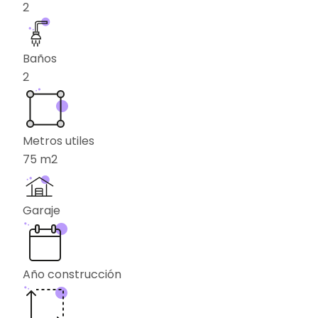
2
Baños
2
Metros utiles
75
m2
Garaje
Año construcción