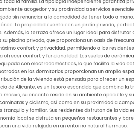
da la familia. La tipología independiente garantiza priv
 ambiente acogedor y su proximidad a servicios esenciales
lajado sin renunciar a la comodidad de tener todo a mano.
neo. La propiedad cuenta con un jardín privado, perfecto 
demás, la terraza ofrece un lugar ideal para disfrutar de 
s su piscina privada, que proporciona un oasis de frescur
áximo confort y privacidad, permitiendo a los residentes 
ara ofrecer confort y funcionalidad. Los suelos de cerámi
 equipada con electrodomésticos, lo que facilita la vida c
otrados en los dormitorios proporcionan un amplio esp
stribución de la vivienda está pensada para ofrecer un e
incia de Alicante, es un tesoro escondido que combina la 
o masivo, su encanto reside en su ambiente apacible y su 
a caminatas y ciclismo, así como en su proximidad a camp
s tranquilo y familiar. Sus residentes disfrutan de la vida 
nomía local se disfruta en pequeños restaurantes y bares,
scan una vida relajada en un entorno natural hermoso.