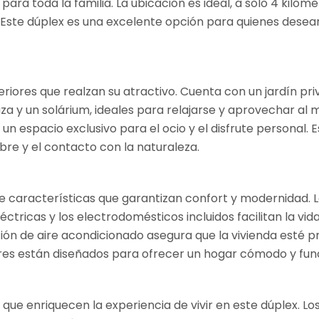
 toda la familia. La ubicación es ideal, a solo 4 kilómet
Este dúplex es una excelente opción para quienes desean v
eriores que realzan su atractivo. Cuenta con un jardín pr
za y un solárium, ideales para relajarse y aprovechar al 
n espacio exclusivo para el ocio y el disfrute personal. 
libre y el contacto con la naturaleza.
e de características que garantizan confort y modernidad.
éctricas y los electrodomésticos incluidos facilitan la vi
ción de aire acondicionado asegura que la vivienda est
iores están diseñados para ofrecer un hogar cómodo y fu
que enriquecen la experiencia de vivir en este dúplex. Lo