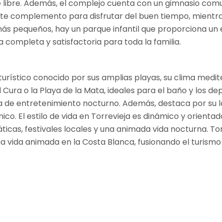
e libre. Además, el complejo cuenta con un gimnasio comun
elente complemento para disfrutar del buen tiempo, mient
más pequeños, hay un parque infantil que proporciona un 
 completa y satisfactoria para toda la familia.
 turístico conocido por sus amplias playas, su clima medi
Cura o la Playa de la Mata, ideales para el baño y los de
 de entretenimiento nocturno. Además, destaca por su lag
o. El estilo de vida en Torrevieja es dinámico y orientado
áticas, festivales locales y una animada vida nocturna. T
una vida animada en la Costa Blanca, fusionando el turism