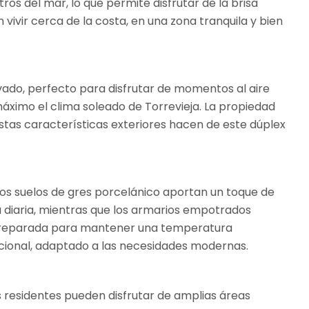
ros del mar, lo que permite disfrutar de la brisa
ivir cerca de la costa, en una zona tranquila y bien
ivado, perfecto para disfrutar de momentos al aire
máximo el clima soleado de Torrevieja. La propiedad
Estas características exteriores hacen de este dúplex
 Los suelos de gres porcelánico aportan un toque de
da diaria, mientras que los armarios empotrados
é preparada para mantener una temperatura
ncional, adaptado a las necesidades modernas.
s residentes pueden disfrutar de amplias áreas