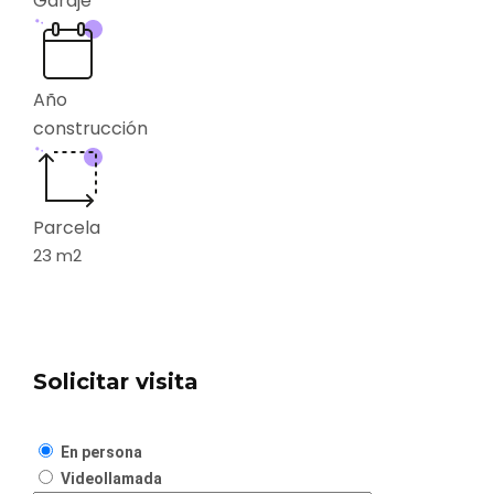
Garaje
Año
construcción
Parcela
23
m2
Solicitar visita
En persona
Videollamada