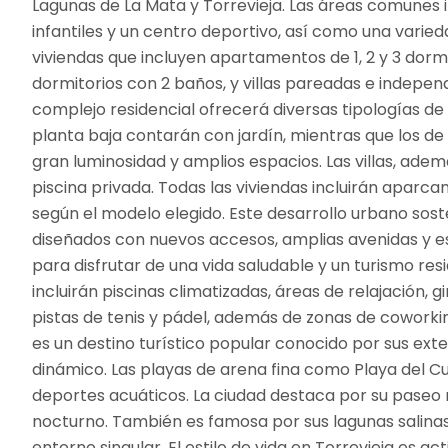
Lagunas de La Mata y Torrevieja. Las áreas comunes in
infantiles y un centro deportivo, así como una varie
viviendas que incluyen apartamentos de 1, 2 y 3 dormi
dormitorios con 2 baños, y villas pareadas e independ
complejo residencial ofrecerá diversas tipologías d
planta baja contarán con jardín, mientras que los de
gran luminosidad y amplios espacios. Las villas, adem
piscina privada. Todas las viviendas incluirán aparcam
según el modelo elegido. Este desarrollo urbano so
diseñados con nuevos accesos, amplias avenidas y 
para disfrutar de una vida saludable y un turismo res
incluirán piscinas climatizadas, áreas de relajación, 
pistas de tenis y pádel, además de zonas de coworking
es un destino turístico popular conocido por sus ext
dinámico. Las playas de arena fina como Playa del Cu
deportes acuáticos. La ciudad destaca por su paseo
nocturno. También es famosa por sus lagunas salina
entorno singular. El estilo de vida en Torrevieja es a