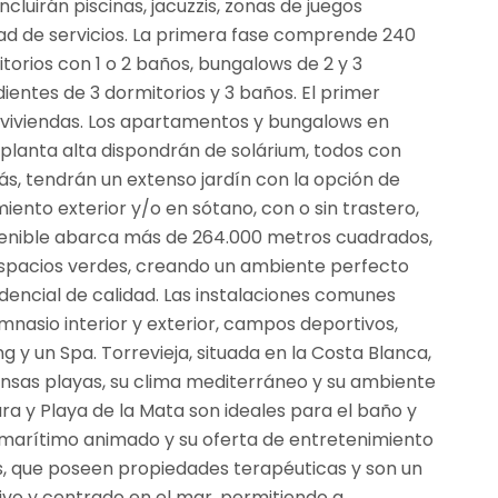
cluirán piscinas, jacuzzis, zonas de juegos
dad de servicios. La primera fase comprende 240
torios con 1 o 2 baños, bungalows de 2 y 3
ientes de 3 dormitorios y 3 baños. El primer
e viviendas. Los apartamentos y bungalows en
 planta alta dispondrán de solárium, todos con
ás, tendrán un extenso jardín con la opción de
iento exterior y/o en sótano, con o sin trastero,
stenible abarca más de 264.000 metros cuadrados,
espacios verdes, creando un ambiente perfecto
idencial de calidad. Las instalaciones comunes
gimnasio interior y exterior, campos deportivos,
 y un Spa. Torrevieja, situada en la Costa Blanca,
ensas playas, su clima mediterráneo y su ambiente
ra y Playa de la Mata son ideales para el baño y
 marítimo animado y su oferta de entretenimiento
s, que poseen propiedades terapéuticas y son un
ctivo y centrado en el mar, permitiendo a