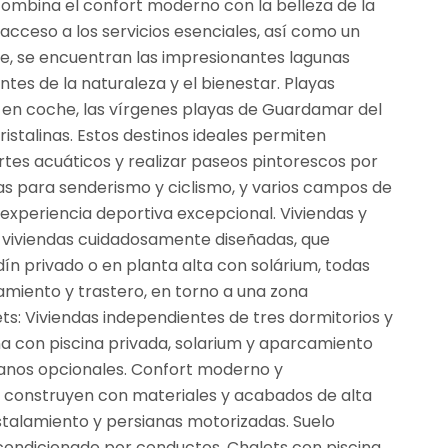
combina el confort moderno con la belleza de la
acceso a los servicios esenciales, así como un
he, se encuentran las impresionantes lagunas
ntes de la naturaleza y el bienestar. Playas
os en coche, las vírgenes playas de Guardamar del
istalinas. Estos destinos ideales permiten
rtes acuáticos y realizar paseos pintorescos por
as para senderismo y ciclismo, y varios campos de
experiencia deportiva excepcional. Viviendas y
ta viviendas cuidadosamente diseñadas, que
dín privado o en planta alta con solárium, todas
amiento y trastero, en torno a una zona
lets: Viviendas independientes de tres dormitorios y
na con piscina privada, solarium y aparcamiento
tanos opcionales. Confort moderno y
e construyen con materiales y acabados de alta
stalamiento y persianas motorizadas. Suelo
 acondicionado por conductos. Chalets con piscina