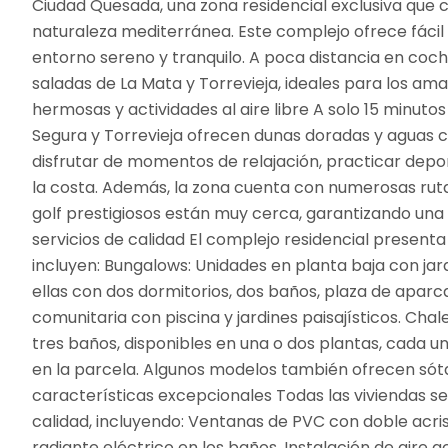
Ciudad Quesada, una zona residencial exclusiva que 
naturaleza mediterránea. Este complejo ofrece fácil 
entorno sereno y tranquilo. A poca distancia en coc
saladas de La Mata y Torrevieja, ideales para los ama
hermosas y actividades al aire libre A solo 15 minut
Segura y Torrevieja ofrecen dunas doradas y aguas cr
disfrutar de momentos de relajación, practicar depo
la costa. Además, la zona cuenta con numerosas rut
golf prestigiosos están muy cerca, garantizando una 
servicios de calidad El complejo residencial presen
incluyen: Bungalows: Unidades en planta baja con jar
ellas con dos dormitorios, dos baños, plaza de aparc
comunitaria con piscina y jardines paisajísticos. Cha
tres baños, disponibles en una o dos plantas, cada u
en la parcela. Algunos modelos también ofrecen só
características excepcionales Todas las viviendas s
calidad, incluyendo: Ventanas de PVC con doble acri
radiante eléctrico en los baños. Instalación de aire