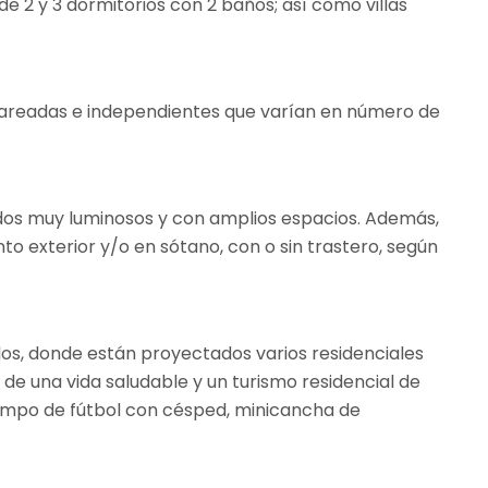
de 2 y 3 dormitorios con 2 baños; así como villas
 pareadas e independientes que varían en número de
odos muy luminosos y con amplios espacios. Además,
to exterior y/o en sótano, con o sin trastero, según
dos, donde están proyectados varios residenciales
de una vida saludable y un turismo residencial de
, campo de fútbol con césped, minicancha de