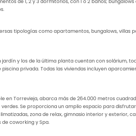
ntos de 1, 2 y 3 dormitorios, con 1 o 2 baños; bungalows 
s.
iversas tipologías como apartamentos, bungalows, villas
jardín y los de la última planta cuentan con solárium, t
e piscina privada. Todas las viviendas incluyen aparcamien
ible en Torrevieja, abarca más de 264.000 metros cuadra
 verdes. Se proporciona un amplio espacio para disfrutar 
s climatizadas, zona de relax, gimnasio interior y exterior
os de coworking y Spa.