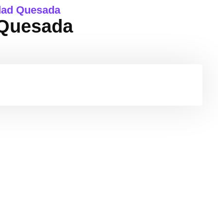
dad Quesada
 Quesada