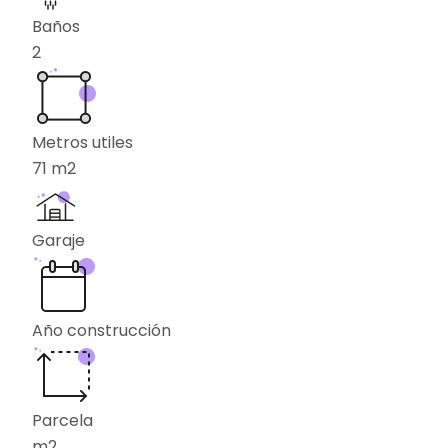
Baños
2
Metros utiles
71
m2
Garaje
Año construcción
Parcela
m2