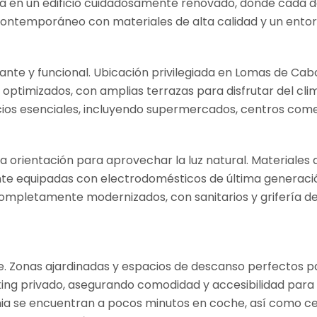
lla en un edificio cuidadosamente renovado, donde cada d
ontemporáneo con materiales de alta calidad y un entorno
ante y funcional. Ubicación privilegiada en Lomas de Cab
ptimizados, con amplias terrazas para disfrutar del clim
cios esenciales, incluyendo supermercados, centros come
ma orientación para aprovechar la luz natural. Materiale
ente equipadas con electrodomésticos de última generac
pletamente modernizados, con sanitarios y grifería de a
se. Zonas ajardinadas y espacios de descanso perfectos par
king privado, asegurando comodidad y accesibilidad para 
Zenia se encuentran a pocos minutos en coche, así como c