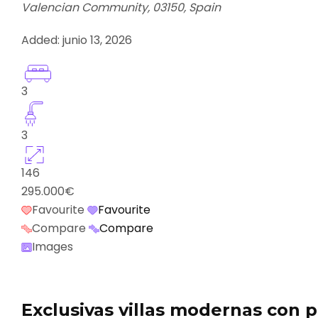
Valencian Community, 03150, Spain
Added:
junio 13, 2026
3
3
146
295.000€
Favourite
Favourite
Compare
Compare
Images
Exclusivas villas modernas con p