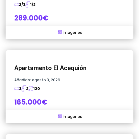
2/3
1/2
289.000€
Imagenes
Apartamento El Acequión
Añadido:
agosto 3, 2026
3
2
120
165.000€
Imagenes