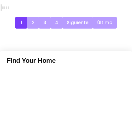
1
2
3
4
Siguiente
Último
Find Your Home